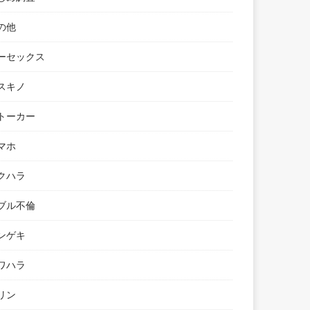
の他
ーセックス
スキノ
トーカー
マホ
クハラ
ブル不倫
ンゲキ
ワハラ
リン