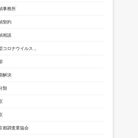
偵事務所
偵契約
偵相談
型コロナウイルス，
那
期解決
分類
京
京
京都調査業協会