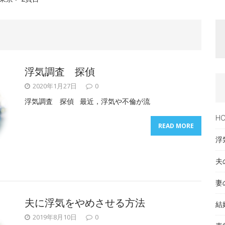
浮気調査 探偵
2020年1月27日
0
浮気調査 探偵 最近，浮気や不倫が流
H
READ MORE
浮
夫
妻
夫に浮気をやめさせる方法
結
2019年8月10日
0