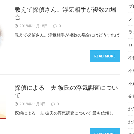
ブ
教えて探偵さん。浮気相手が複数の場
合
メ
2018年11月18日
0
ラ
教えて探偵さん。浮気相手が複数の場合にはどうすれば
ロ
READ MORE
不
不
不
探偵による 夫 彼氏の浮気調査につい
て
企
2018年11月9日
0
北
探偵による 夫 彼氏の浮気調査について 最も信頼し
北