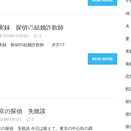
READ MORE
千
埼
夫
実録 探偵VS結婚詐欺師
2018年10月4日
0
妻
実録 探偵VS結婚詐欺師 夕方17
実
READ MORE
復
恋
慰
探
京の探偵 失敗談
探
2018年9月5日
0
探
京の探偵 失敗談 今日は敢えて、東京の中心街の調