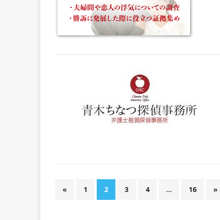
«
1
2
3
4
…
16
»