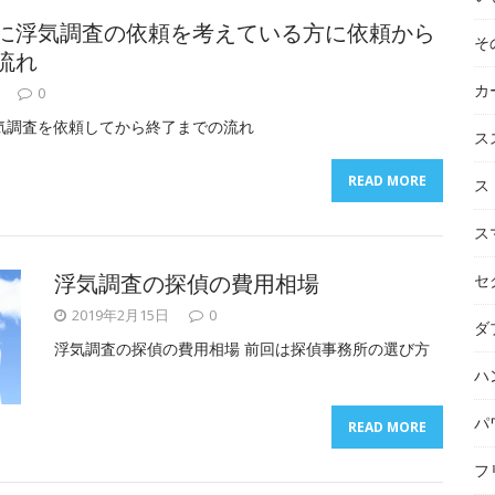
に浮気調査の依頼を考えている方に依頼から
そ
流れ
カ
0
気調査を依頼してから終了までの流れ
ス
READ MORE
ス
ス
浮気調査の探偵の費用相場
セ
2019年2月15日
0
ダ
浮気調査の探偵の費用相場 前回は探偵事務所の選び方
ハ
パ
READ MORE
フ