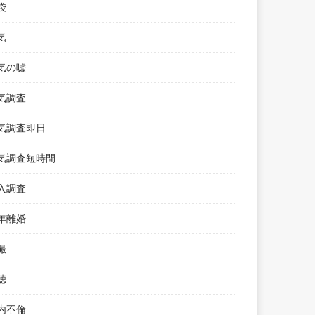
袋
気
気の嘘
気調査
気調査即日
気調査短時間
入調査
年離婚
撮
聴
内不倫