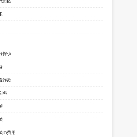
代田区
玉
録探偵
縁
愛詐欺
謝料
偵
偵
偵の費用