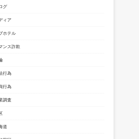
ログ
ディア
ブホテル
マンス詐欺
倫
法行為
貞行為
業調査
区
海道