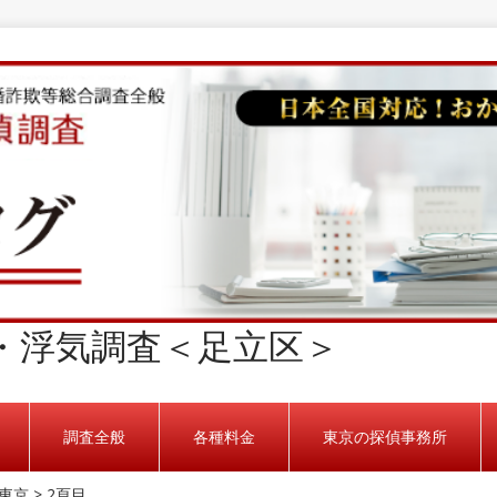
・浮気調査＜足立区＞
調査全般
各種料金
東京の探偵事務所
東京
>
2頁目