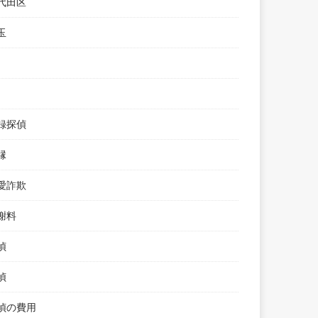
代田区
玉
録探偵
縁
愛詐欺
謝料
偵
偵
偵の費用