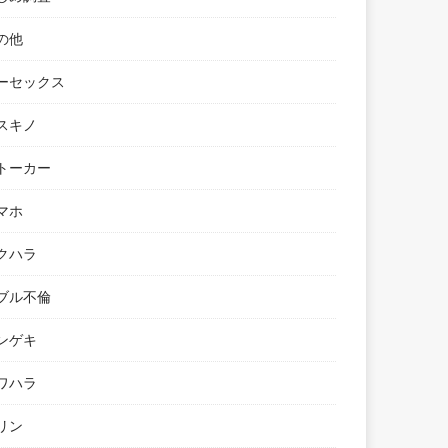
の他
ーセックス
スキノ
トーカー
マホ
クハラ
ブル不倫
ンゲキ
ワハラ
リン