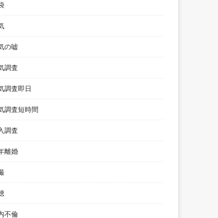
袋
気
気の嘘
気調査
気調査即日
気調査短時間
入調査
年離婚
撮
聴
内不倫