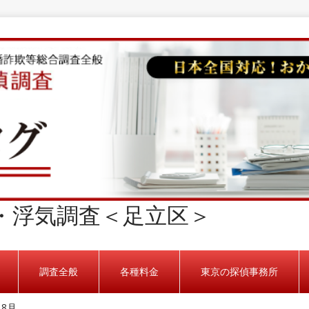
・浮気調査＜足立区＞
調査全般
各種料金
東京の探偵事務所
>
8月