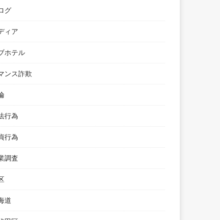
ログ
ディア
ブホテル
マンス詐欺
倫
法行為
貞行為
業調査
区
海道