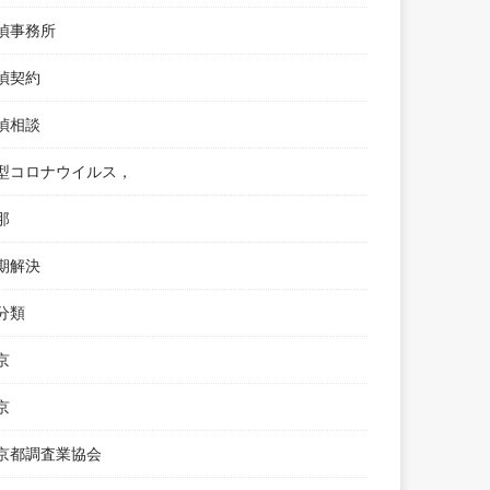
偵事務所
偵契約
偵相談
型コロナウイルス，
那
期解決
分類
京
京
京都調査業協会