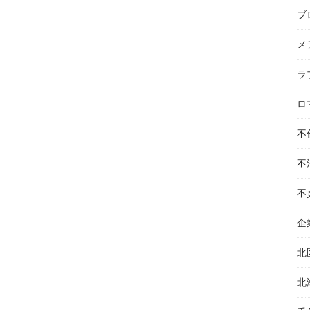
ブ
メ
ラ
ロ
不
不
不
企
北
北