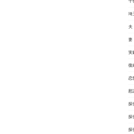
千
埼
夫
妻
実
復
恋
慰
探
探
探