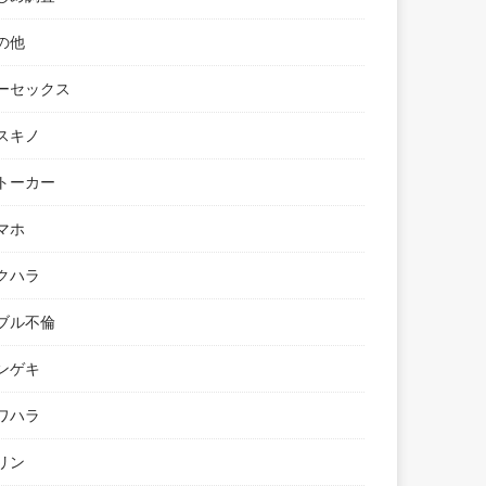
の他
ーセックス
スキノ
トーカー
マホ
クハラ
ブル不倫
ンゲキ
ワハラ
リン