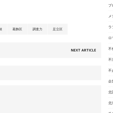
ブ
メ
ラ
偵
葛飾区
調査力
足立区
ロ
不
NEXT ARTICLE
不
不
企
北
北