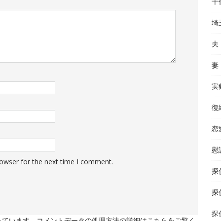
千
埼
夫
妻
実
復
恋
慰
rowser for the next time I comment.
探
探
探
使っています。
コメントデータの処理方法の詳細はこちらをご覧く