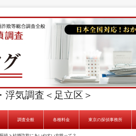
・浮気調査＜足立区＞
調査全般
各種料金
東京の探偵事務所
探偵
>
結婚詐欺にあいやすい女性って？