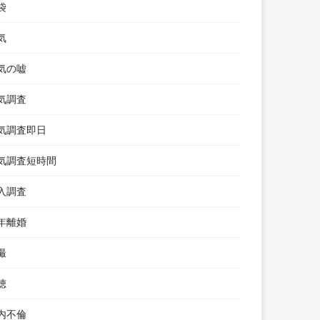
袋
気
気の嘘
気調査
気調査即日
気調査短時間
入調査
年離婚
撮
聴
内不倫