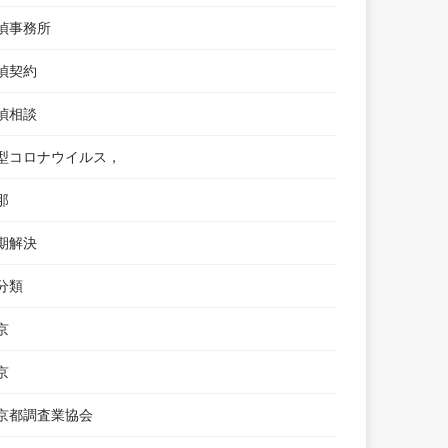
偵事務所
偵契約
偵相談
型コロナウイルス，
那
期解決
分類
京
京
京都調査業協会