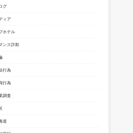
ログ
ディア
ブホテル
マンス詐欺
倫
法行為
貞行為
業調査
区
海道