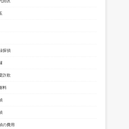
代田区
玉
録探偵
縁
愛詐欺
謝料
偵
偵
偵の費用