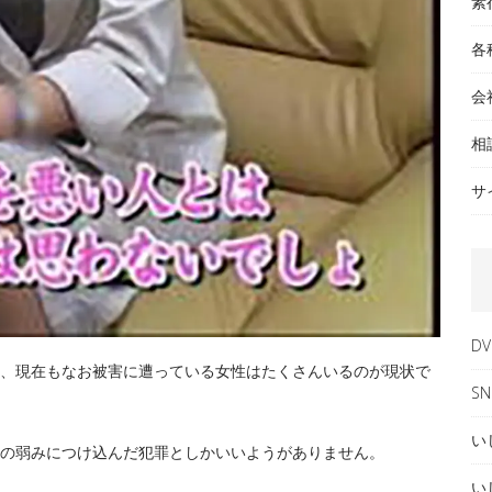
素
各
会
相
サ
DV
、現在もなお被害に遭っている女性はたくさんいるのが現状で
SN
い
の弱みにつけ込んだ犯罪としかいいようがありません。
い