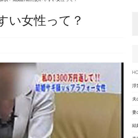
すい女性って？
H
浮
夫
妻
結