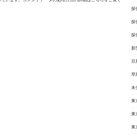
探
探
探
新
旦
早
未
東
東
東