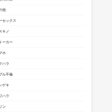
の他
ーセックス
スキノ
トーカー
マホ
クハラ
ブル不倫
ンゲキ
ワハラ
リン