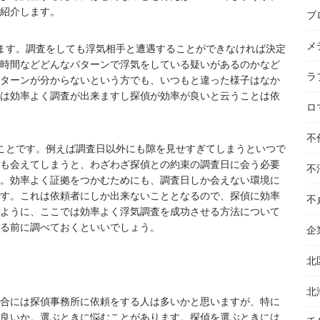
紹介します。
ブ
メ
ます。調査をしても浮気相手と遭遇することができなければ決定
時間などどんなパターンで浮気をしている疑いがあるのかなど
ラ
ターンが分からないという方でも、いつもと違った様子はなか
は効率よく調査が出来ますし探偵が効率が良いと云うことは依
ロ
不
ことです。例えば調査日以外にも隙を見せすぎてしまうといつで
も会えてしまうと、わざわざ探偵との約束の調査日に会う必要
不
。効率よく証拠をつかむためにも、調査日しか会えない環境に
す。これは依頼者にしか出来ないこととなるので、探偵に効率
不
ように、ここでは効率よく浮気調査を成功させる方法について
る前に調べておくといいでしょう。
企
北
北
合には探偵事務所に依頼をする人は多いかと思いますが、特に
良いか。選ぶときに悩むことがあります。探偵を選ぶときには