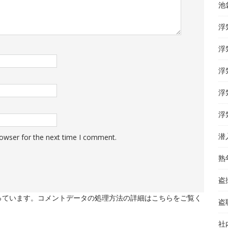
池
浮
浮
浮
浮
浮
潜
rowser for the next time I comment.
熟
盗
使っています。
コメントデータの処理方法の詳細はこちらをご覧く
盗
社