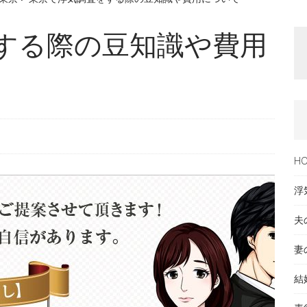
する際の豆知識や費用
H
浮
夫
妻
結