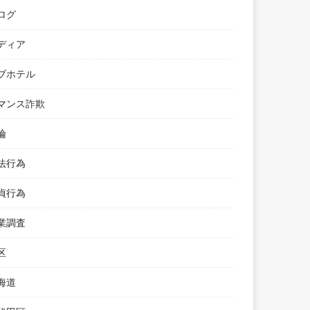
ログ
ディア
ブホテル
マンス詐欺
倫
法行為
貞行為
業調査
区
海道