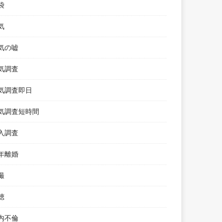
袋
気
気の嘘
気調査
気調査即日
気調査短時間
入調査
年離婚
撮
聴
内不倫