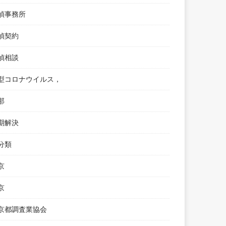
偵事務所
偵契約
偵相談
型コロナウイルス，
那
期解決
分類
京
京
京都調査業協会