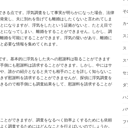
そ
できる点です。浮気調査をして事実が明らかになった場合、法律
発覚し、夫に別れを告げても離婚はしたくないと言われてしま
カ
とになりますが、浮気をしたという証拠がないと、たとえ目で
とになってしまい、離婚をすることができません。しかし、調
ス
離婚を可能にすることができます。浮気の疑いがあり、離婚に
と必要な情報を集めてくれます。
ス
です。基本的に浮気をした夫への慰謝料は取ることができます
ス
手側にも慰謝料は請求することができます。しかし、中にはサ
や、誰かの紹介となると夫でも相手のことを詳しく知らないこ
セ
きず慰謝料を請求することができませんが、探偵に浮気調査を
きるので相手側にも調査結果をして、慰謝料を請求することが
ダ
ハ
パ
ことができますが、調査をなるべく効率よくするためにも依頼
フ
よく調査するためにはどんなことを行えばいいのでしょうか。