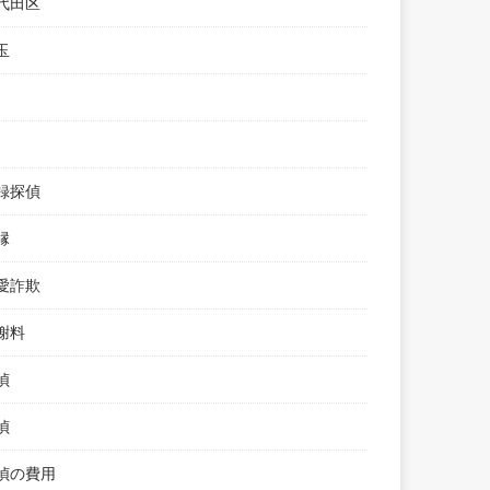
代田区
玉
録探偵
縁
愛詐欺
謝料
偵
偵
偵の費用