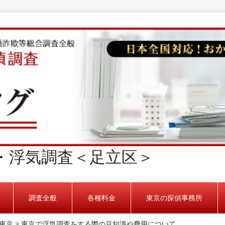
・浮気調査＜足立区＞
調査全般
各種料金
東京の探偵事務所
東京
>
東京で浮気調査をする際の豆知識や費用について