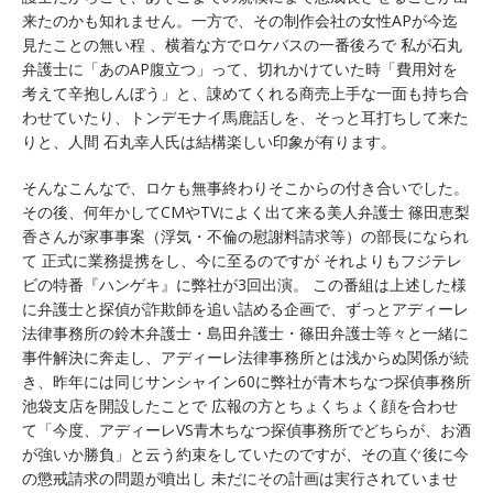
来たのかも知れません。一方で、その制作会社の女性APが今迄
見たことの無い程 、横着な方でロケバスの一番後ろで 私が石丸
弁護士に「あのAP腹立つ」って、切れかけていた時「費用対を
考えて辛抱しんぼう」と、諌めてくれる商売上手な一面も持ち合
わせていたり、トンデモナイ馬鹿話しを、そっと耳打ちして来た
りと、人間 石丸幸人氏は結構楽しい印象が有ります。
そんなこんなで、ロケも無事終わりそこからの付き合いでした。
その後、何年かしてCMやTVによく出て来る美人弁護士 篠田恵梨
香さんが家事事案（浮気・不倫の慰謝料請求等）の部長になられ
て 正式に業務提携をし、今に至るのですが それよりもフジテレ
ビの特番『ハンゲキ』に弊社が3回出演。 この番組は上述した様
に弁護士と探偵が詐欺師を追い詰める企画で、ずっとアディーレ
法律事務所の鈴木弁護士・島田弁護士・篠田弁護士等々と一緒に
事件解決に奔走し、アディーレ法律事務所とは浅からぬ関係が続
き、昨年には同じサンシャイン60に弊社が青木ちなつ探偵事務所
池袋支店を開設したことで 広報の方とちょくちょく顔を合わせ
て「今度、アディーレVS青木ちなつ探偵事務所でどちらが、お酒
が強いか勝負」と云う約束をしていたのですが、その直ぐ後に今
の懲戒請求の問題が噴出し 未だにその計画は実行されていませ