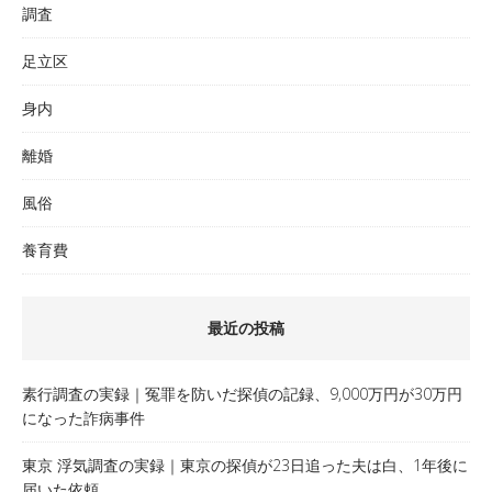
調査
足立区
身内
離婚
風俗
養育費
最近の投稿
素行調査の実録｜冤罪を防いだ探偵の記録、9,000万円が30万円
になった詐病事件
東京 浮気調査の実録｜東京の探偵が23日追った夫は白、1年後に
届いた依頼