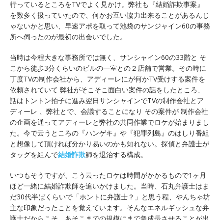
行っているところをTVでよく見かけ。弊社も『結婚詐欺事案』
を数多く扱っていたので、何かお互い協力出来ることがあるんじ
ゃないかと思い、早速アポを取って池袋のサンジャイン60の事務
所へ伺ったのが最初の出会いでした。
当時は今程大きな事務所では無く、サンシャイン60の33階と そ
こから徒歩3分くらいのビルの一室との２店舗で営業。その時に
丁度TVの制作会社から、アディーレにが何かTV受けする案件を
依頼されていて 弊社がそこそこ面白い案件の話をしたところ、
話はトントン拍子に進み翌日サンシャインでTVの制作会社とア
ディーレ 、弊社とで、会議することになり その案件が 制作会社
の企画を通ってアディーレと弊社の共同作業でロケが始まりまし
た。今で云うところの『ハンゲキ』や『犯罪列島』のはしり番組
と想像して頂ければ分かり易いのかも知れない。探偵と弁護士が
タッグを組んで
結婚詐欺
師を退治する構成。
いつもそうですが、こう云ったロケは時間がかかるもので1ヶ月
ほど一緒に結婚詐欺師を追いかけました。当時、石丸弁護士はま
だ30代半ばくらいで「ホントに弁護士？」と思う程、やんちゃ坊
主な印象だったことを覚えています。そんなエネルギッシュな弁
護士だからこそ、あそこまでの規模にまで急成長させることが出