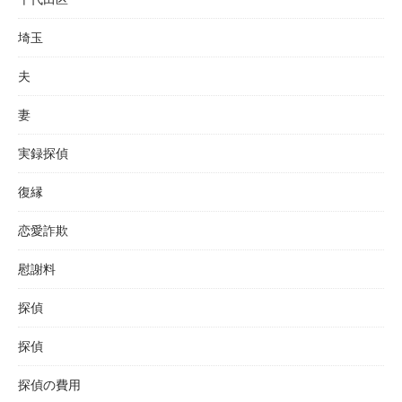
埼玉
夫
妻
実録探偵
復縁
恋愛詐欺
慰謝料
探偵
探偵
探偵の費用