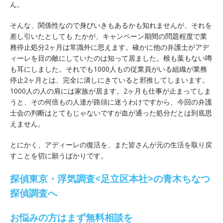
ん。
そんな、関係性なので身びいきもあるかも知れませんが、それを
差し引いたとしても たかが、キャンペーン期間の問題程度で業
務停止処分2ヶ月は常識外に思えます。確かに他の弁護士がアデ
ィーレを目の敵にしていたのは知って居ました。根も葉もない噂
も耳にしました。それでも1000人もの従業員がいる組織が業務
停止2ヶ月とは、完全に潰しにきていると邪推してしまいます。
1000人の人の肩には家族が居ます。2ヶ月も仕事が止まってしま
うと、その何倍もの人達が路頭に迷うわけですから、今回の弁護
士会の判断はとてもじゃないですが血が通った処分だとは到底思
えません。
とにかく、アディーレの復活を、また皆さんが元の生活を取り戻
すことを切に願うばかりです。
探偵東京・浮気調査<足立区本社>の青木ちなつ
探偵調査へ
お悩みの方はまず無料相談を